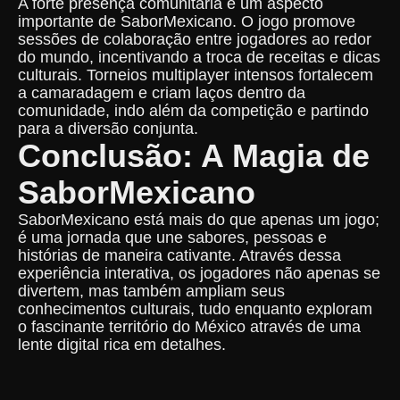
A forte presença comunitária é um aspecto
importante de SaborMexicano. O jogo promove
sessões de colaboração entre jogadores ao redor
do mundo, incentivando a troca de receitas e dicas
culturais. Torneios multiplayer intensos fortalecem
a camaradagem e criam laços dentro da
comunidade, indo além da competição e partindo
para a diversão conjunta.
Conclusão: A Magia de
SaborMexicano
SaborMexicano está mais do que apenas um jogo;
é uma jornada que une sabores, pessoas e
histórias de maneira cativante. Através dessa
experiência interativa, os jogadores não apenas se
divertem, mas também ampliam seus
conhecimentos culturais, tudo enquanto exploram
o fascinante território do México através de uma
lente digital rica em detalhes.