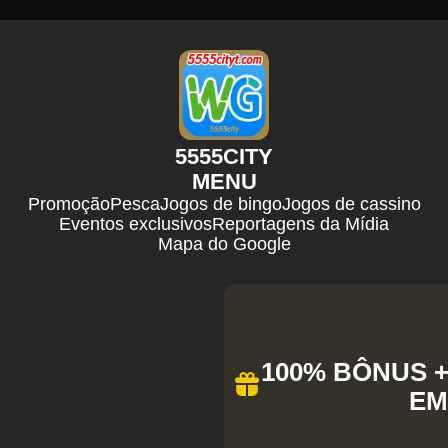
5555CITY
MENU
Promoção
Pesca
Jogos de bingo
Jogos de cassino
Eventos exclusivos
Reportagens da Mídia
Mapa do Google
100% BÔNUS + 
EM