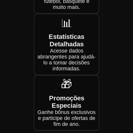
futebol, basquete e
muito mais.
📊
Estatísticas
Detalhadas
Acesse dados
abrangentes para ajudá-
lo a tomar decisões
informadas.
🎁
Promoções
Especiais
Ganhe bônus exclusivos
e participe de ofertas de
fim de ano.