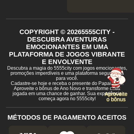
COPYRIGHT ©
2026
5555CITY -
DESCUBRA AVENTURAS
EMOCIONANTES EM UMA
PLATAFORMA DE JOGOS VIBRANTE
E ENVOLVENTE
Descubra a magia do 5555city com jogos emocionantes,
promoções imperdíveis e uma plataforma segura feita
para você.
Cadastre-se hoje e receba o presente do Papai Noel!
Aproveite o bônus de Ano Novo e transforme cada
Aproveite
jogada em uma chance de ganhar. Sua experiência
começa agora no 5555city!
o bônus
MÉTODOS DE PAGAMENTO ACEITOS