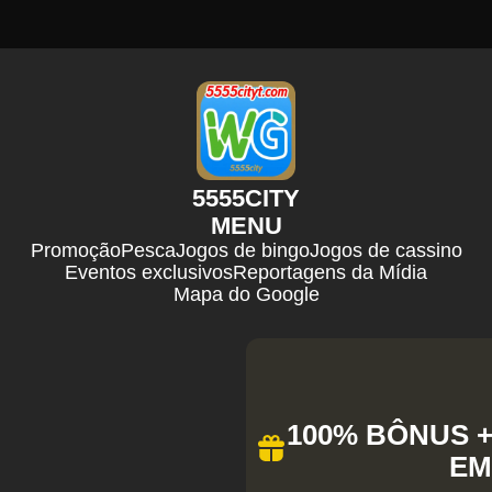
5555CITY
MENU
Promoção
Pesca
Jogos de bingo
Jogos de cassino
Eventos exclusivos
Reportagens da Mídia
Mapa do Google
100% BÔNUS + 
EM