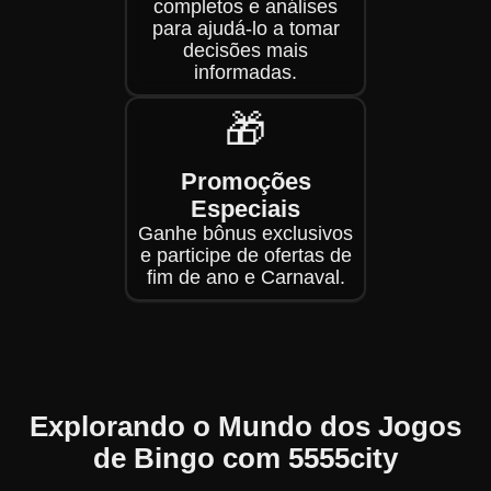
completos e análises
para ajudá-lo a tomar
decisões mais
informadas.
🎁
Promoções
Especiais
Ganhe bônus exclusivos
e participe de ofertas de
fim de ano e Carnaval.
Explorando o Mundo dos Jogos
de Bingo com 5555city