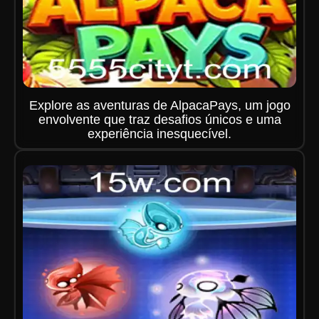
Explore as aventuras de AlpacaPays, um jogo
envolvente que traz desafios únicos e uma
experiência inesquecível.