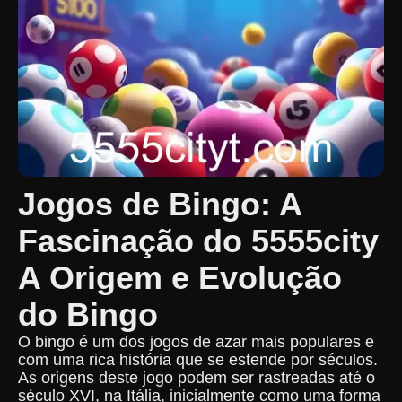
Jogos de Bingo: A
Fascinação do 5555city
A Origem e Evolução
do Bingo
O bingo é um dos jogos de azar mais populares e
com uma rica história que se estende por séculos.
As origens deste jogo podem ser rastreadas até o
século XVI, na Itália, inicialmente como uma forma