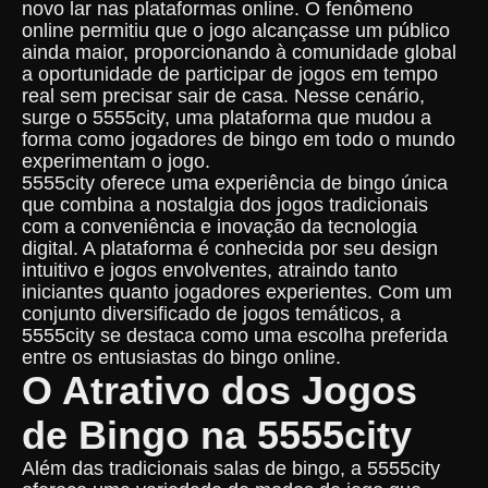
novo lar nas plataformas online. O fenômeno
online permitiu que o jogo alcançasse um público
ainda maior, proporcionando à comunidade global
a oportunidade de participar de jogos em tempo
real sem precisar sair de casa. Nesse cenário,
surge o 5555city, uma plataforma que mudou a
forma como jogadores de bingo em todo o mundo
experimentam o jogo.
5555city oferece uma experiência de bingo única
que combina a nostalgia dos jogos tradicionais
com a conveniência e inovação da tecnologia
digital. A plataforma é conhecida por seu design
intuitivo e jogos envolventes, atraindo tanto
iniciantes quanto jogadores experientes. Com um
conjunto diversificado de jogos temáticos, a
5555city se destaca como uma escolha preferida
entre os entusiastas do bingo online.
O Atrativo dos Jogos
de Bingo na 5555city
Além das tradicionais salas de bingo, a 5555city