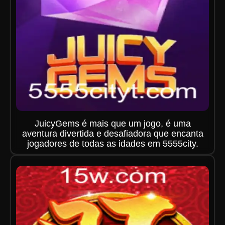
JuicyGems é mais que um jogo, é uma
aventura divertida e desafiadora que encanta
jogadores de todas as idades em 5555city.