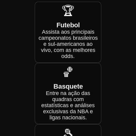
🏆
Futebol
Assista aos principais
campeonatos brasileiros
e sul-americanos ao
vivo, com as melhores
odds.
🏀
Basquete
Entre na ação das
quadras com
estatísticas e análises
exclusivas da NBA e
ligas nacionais.
🎾