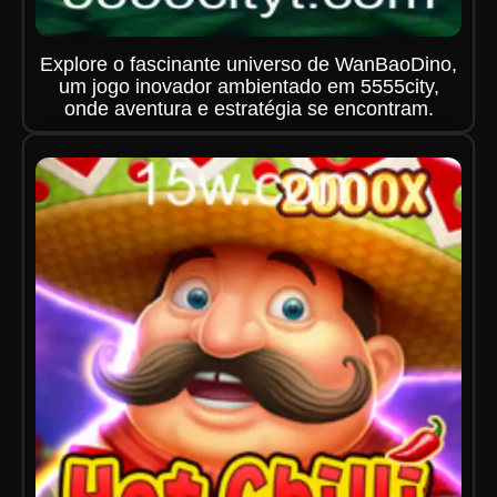
Explore o fascinante universo de WanBaoDino,
um jogo inovador ambientado em 5555city,
onde aventura e estratégia se encontram.