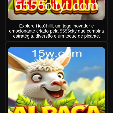
Explore HotChilli, um jogo inovador e
emocionante criado pela 5555city que combina
estratégia, diversão e um toque de picante.