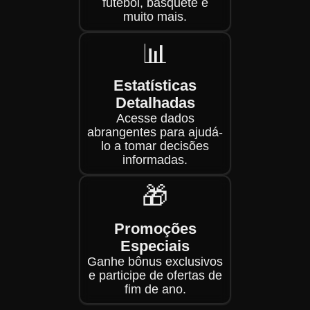
futebol, basquete e
muito mais.
📊
Estatísticas
Detalhadas
Acesse dados
abrangentes para ajudá-
lo a tomar decisões
informadas.
🎁
Promoções
Especiais
Ganhe bônus exclusivos
e participe de ofertas de
fim de ano.