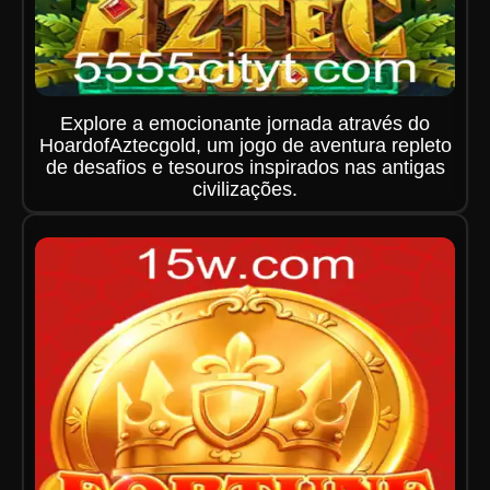
Explore a emocionante jornada através do
HoardofAztecgold, um jogo de aventura repleto
de desafios e tesouros inspirados nas antigas
civilizações.