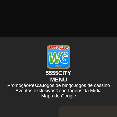
5555CITY
MENU
Promoção
Pesca
Jogos de bingo
Jogos de cassino
Eventos exclusivos
Reportagens da Mídia
Mapa do Google