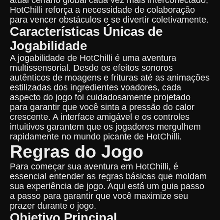
atual cenário global cada vez mais interconectado,
HotChilli reforça a necessidade de colaboração
para vencer obstáculos e se divertir coletivamente.
Características Únicas de
Jogabilidade
A jogabilidade de HotChilli é uma aventura
multissensorial. Desde os efeitos sonoros
autênticos de moagens e frituras até as animações
estilizadas dos ingredientes voadores, cada
aspecto do jogo foi cuidadosamente projetado
para garantir que você sinta a pressão do calor
crescente. A interface amigável e os controles
intuitivos garantem que os jogadores mergulhem
rapidamente no mundo picante de HotChilli.
Regras do Jogo
Para começar sua aventura em HotChilli, é
essencial entender as regras básicas que moldam
sua experiência de jogo. Aqui está um guia passo
a passo para garantir que você maximize seu
prazer durante o jogo.
Objetivo Principal