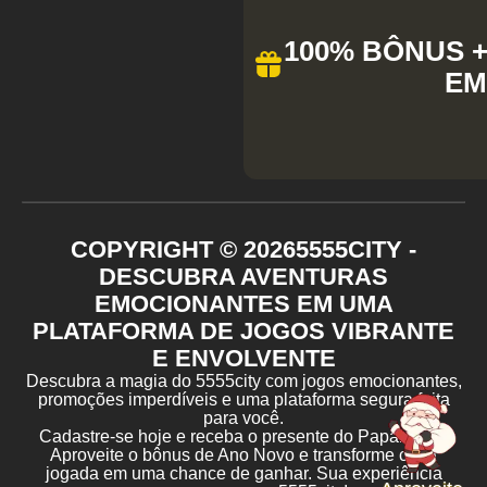
100% BÔNUS + 
EM
COPYRIGHT ©
2026
5555CITY -
DESCUBRA AVENTURAS
EMOCIONANTES EM UMA
PLATAFORMA DE JOGOS VIBRANTE
E ENVOLVENTE
Descubra a magia do 5555city com jogos emocionantes,
promoções imperdíveis e uma plataforma segura feita
para você.
Cadastre-se hoje e receba o presente do Papai Noel!
Aproveite o bônus de Ano Novo e transforme cada
jogada em uma chance de ganhar. Sua experiência