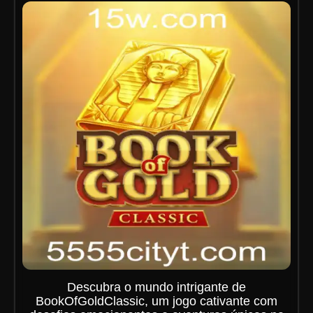
Descubra o mundo intrigante de
BookOfGoldClassic, um jogo cativante com