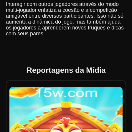
Interagir com outros jogadores através do modo
multi-jogador enfatiza a coesão e a competição
amigável entre diversos participantes. Isso não só
aumenta a dinâmica do jogo, mas também ajuda
os jogadores a aprenderem novos truques e dicas
com seus pares.
Reportagens da Mídia