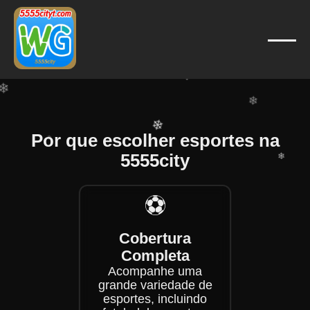
❄
❄
❄
❄
❄
❄
Por que escolher esportes na
❄
❄
5555city
❄
❄
⚽
❄
❄
Cobertura
Completa
Acompanhe uma
grande variedade de
esportes, incluindo