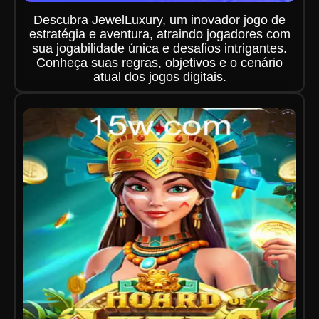
Descubra JewelLuxury, um inovador jogo de
estratégia e aventura, atraindo jogadores com
sua jogabilidade única e desafios intrigantes.
Conheça suas regras, objetivos e o cenário
atual dos jogos digitais.