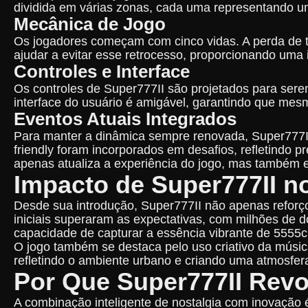
dividida em várias zonas, cada uma representando um 
Mecânica de Jogo
Os jogadores começam com cinco vidas. A perda de tod
ajudar a evitar esse retrocesso, proporcionando uma 
Controles e Interface
Os controles de Super777II são projetados para sere
interface do usuário é amigável, garantindo que me
Eventos Atuais Integrados
Para manter a dinâmica sempre renovada, Super777II
friendly foram incorporados em desafios, refletindo 
apenas atualiza a experiência do jogo, mas também ed
Impacto de Super777II n
Desde sua introdução, Super777II não apenas reforço
iniciais superaram as expectativas, com milhões de d
capacidade de capturar a essência vibrante de 5555c
O jogo também se destaca pelo uso criativo da música
refletindo o ambiente urbano e criando uma atmosfer
Por Que Super777II Revo
A combinação inteligente de nostalgia com inovação 