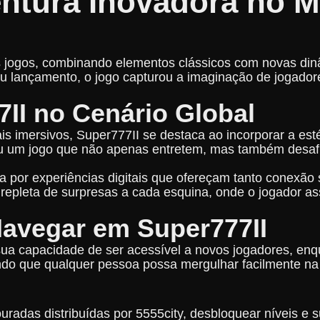
entura Inovadora no 
s jogos, combinando elementos clássicos com novas din
eu lançamento, o jogo capturou a imaginação de jogado
7II no Cenário Global
imersivos, Super777II se destaca ao incorporar a estét
iou um jogo que não apenas entretem, mas também desaf
por experiências digitais que ofereçam tanto conexão s
 repleta de surpresas a cada esquina, onde o jogador 
avegar em Super777II
sua capacidade de ser acessível a novos jogadores, enq
itindo que qualquer pessoa possa mergulhar facilmente 
radas distribuídas por 5555city, desbloquear níveis e 