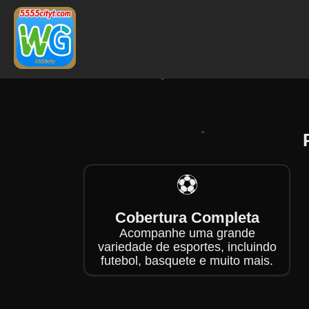
❄
❄
⚽
❄
Cobertura Completa
Acompanhe uma grande
variedade de esportes, incluindo
futebol, basquete e muito mais.