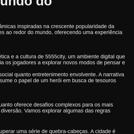
Mundo do
âmicas inspiradas na crescente popularidade da
res ao redor do mundo, oferecendo uma experiência
ica e a cultura de 5555city, um ambiente digital que
ia os jogadores a explorar novos modos de pensar e
ocial quanto entretenimento envolvente. A narrativa
assume o papel de um herói em busca de tesouros
uanto oferece desafios complexos para os mais
na diversão. Vamos explorar algumas das regras
superar uma série de quebra-cabeças. A cidade é