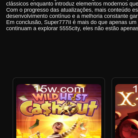
clássicos enquanto introduz elementos modernos qu
Com o progresso das atualizações, mais conteúdo es
desenvolvimento contínuo e a melhoria constante gar
Em conclusão, Super777II é mais do que apenas um jo
continuam a explorar 5555city, eles não estão apena