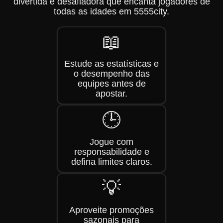
divertida e desafiadora que encanta jogadores de
todas as idades em 5555city.
📖
Estude as estatísticas e
o desempenho das
equipes antes de
apostar.
🕒
Jogue com
responsabilidade e
defina limites claros.
💡
Aproveite promoções
sazonais para