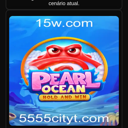
cenário atual.