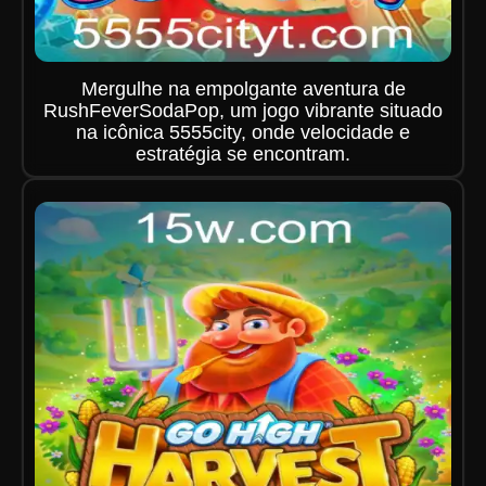
Mergulhe na empolgante aventura de
RushFeverSodaPop, um jogo vibrante situado
na icônica 5555city, onde velocidade e
estratégia se encontram.