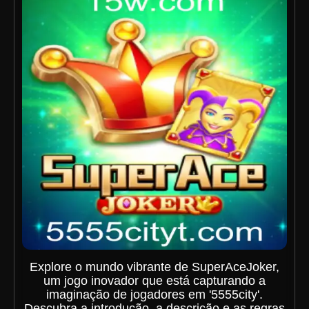
Explore o mundo vibrante de SuperAceJoker,
um jogo inovador que está capturando a
imaginação de jogadores em '5555city'.
Descubra a introdução, a descrição e as regras