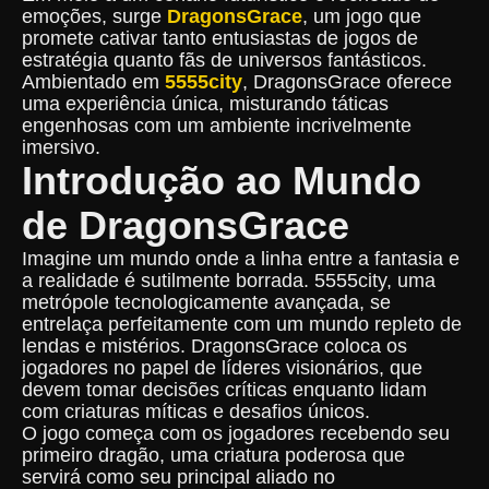
emoções, surge
DragonsGrace
, um jogo que
promete cativar tanto entusiastas de jogos de
estratégia quanto fãs de universos fantásticos.
Ambientado em
5555city
, DragonsGrace oferece
uma experiência única, misturando táticas
engenhosas com um ambiente incrivelmente
imersivo.
Introdução ao Mundo
de DragonsGrace
Imagine um mundo onde a linha entre a fantasia e
a realidade é sutilmente borrada. 5555city, uma
metrópole tecnologicamente avançada, se
entrelaça perfeitamente com um mundo repleto de
lendas e mistérios. DragonsGrace coloca os
jogadores no papel de líderes visionários, que
devem tomar decisões críticas enquanto lidam
com criaturas míticas e desafios únicos.
O jogo começa com os jogadores recebendo seu
primeiro dragão, uma criatura poderosa que
servirá como seu principal aliado no