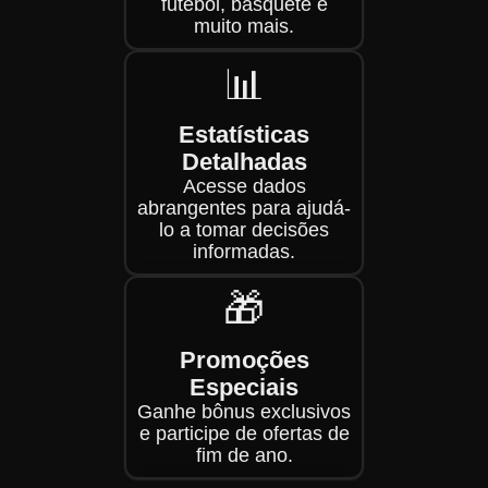
futebol, basquete e
muito mais.
📊
Estatísticas
Detalhadas
Acesse dados
abrangentes para ajudá-
lo a tomar decisões
informadas.
🎁
Promoções
Especiais
Ganhe bônus exclusivos
e participe de ofertas de
fim de ano.