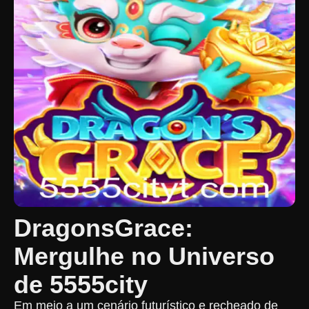
DragonsGrace:
Mergulhe no Universo
de 5555city
Em meio a um cenário futurístico e recheado de