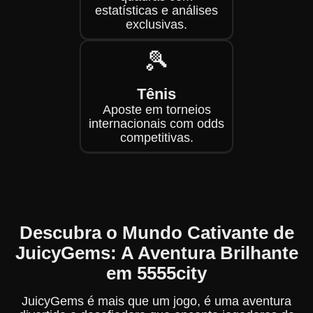
estatísticas e análises
exclusivas.
🎾
Tênis
Aposte em torneios
internacionais com odds
competitivas.
Descubra o Mundo Cativante de
JuicyGems: A Aventura Brilhante
em 5555city
JuicyGems é mais que um jogo, é uma aventura