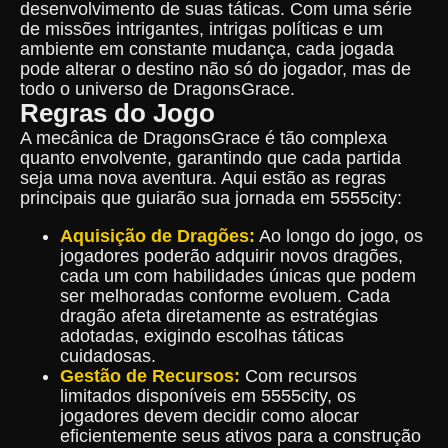
desenvolvimento de suas táticas. Com uma série
de missões intrigantes, intrigas políticas e um
ambiente em constante mudança, cada jogada
pode alterar o destino não só do jogador, mas de
todo o universo de DragonsGrace.
Regras do Jogo
A mecânica de DragonsGrace é tão complexa
quanto envolvente, garantindo que cada partida
seja uma nova aventura. Aqui estão as regras
principais que guiarão sua jornada em 5555city:
Aquisição de Dragões:
Ao longo do jogo, os
jogadores poderão adquirir novos dragões,
cada um com habilidades únicas que podem
ser melhoradas conforme evoluem. Cada
dragão afeta diretamente as estratégias
adotadas, exigindo escolhas táticas
cuidadosas.
Gestão de Recursos:
Com recursos
limitados disponíveis em 5555city, os
jogadores devem decidir como alocar
eficientemente seus ativos para a construção