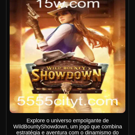
Explore o universo empolgante de
WildBountyShowdown, um jogo que combina
estratégia e aventura com o dinamismo do