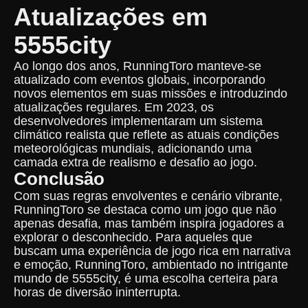
Atualizações em
5555city
Ao longo dos anos, RunningToro manteve-se
atualizado com eventos globais, incorporando
novos elementos em suas missões e introduzindo
atualizações regulares. Em 2023, os
desenvolvedores implementaram um sistema
climático realista que reflete as atuais condições
meteorológicas mundiais, adicionando uma
camada extra de realismo e desafio ao jogo.
Conclusão
Com suas regras envolventes e cenário vibrante,
RunningToro se destaca como um jogo que não
apenas desafia, mas também inspira jogadores a
explorar o desconhecido. Para aqueles que
buscam uma experiência de jogo rica em narrativa
e emoção, RunningToro, ambientado no intrigante
mundo de 5555city, é uma escolha certeira para
horas de diversão ininterrupta.