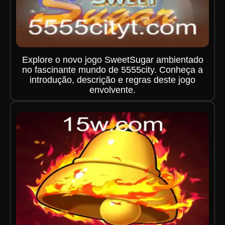
Explore o novo jogo SweetSugar ambientado
no fascinante mundo de 5555city. Conheça a
introdução, descrição e regras deste jogo
envolvente.