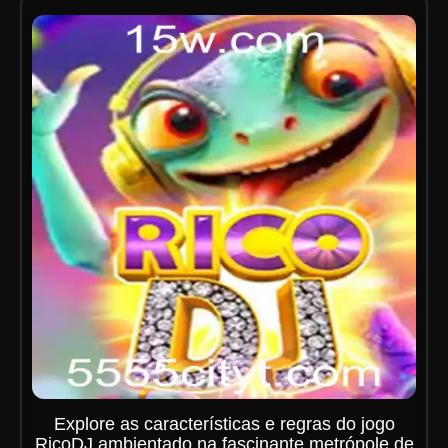
Explore as características e regras do jogo
RicoDJ ambientado na fascinante metrópole de