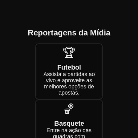
Reportagens da Mídia
🏆
Futebol
Assista a partidas ao
vivo e aproveite as
melhores opções de
apostas.
🏀
Basquete
Entre na ação das
quadras com