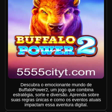
Descubra o emocionante mundo de
BuffaloPower2, um jogo que combina
estratégia, sorte e diversão. Aprenda sobre
suas regras únicas e como os eventos atuais
impactam essa aventura digital.