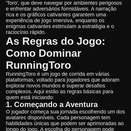
'Toro', que deve navegar por ambientes perigosos
e enfrentar adversários formidáveis. A narração
rica e os gráficos cativantes garantem uma
experiência de jogo imersiva, enquanto os
enigmas cativantes estimulam a estratégia e o
raciocínio rápido.
As Regras do Jogo:
Como Dominar
RunningToro
RunningToro é um jogo de corrida em várias
plataformas, voltado para jogadores que adoram
explorar novos mundos e superar desafios
complexos. Aqui estão as regras básicas para
quem está iniciando:
1. Começando a Aventura
O jogador começa sua jornada escolhendo um dos
avatares disponíveis. Cada personagem tem
habilidades únicas que podem ser aprimoradas ao
longo do jogo. A escolha do personagem pode