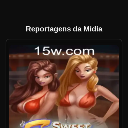
Reportagens da Mídia