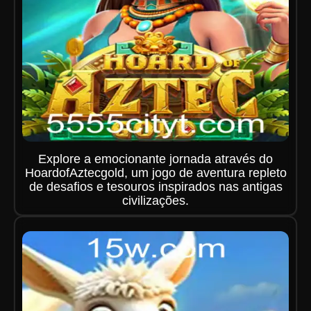
Explore a emocionante jornada através do
HoardofAztecgold, um jogo de aventura repleto
de desafios e tesouros inspirados nas antigas
civilizações.