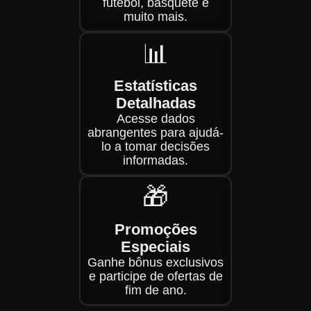
futebol, basquete e
muito mais.
📊
Estatísticas
Detalhadas
Acesse dados
abrangentes para ajudá-
lo a tomar decisões
informadas.
🎁
Promoções
Especiais
Ganhe bônus exclusivos
e participe de ofertas de
fim de ano.