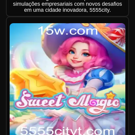
simulações empresariais com novos desafios
em uma cidade inovadora, 5555city.