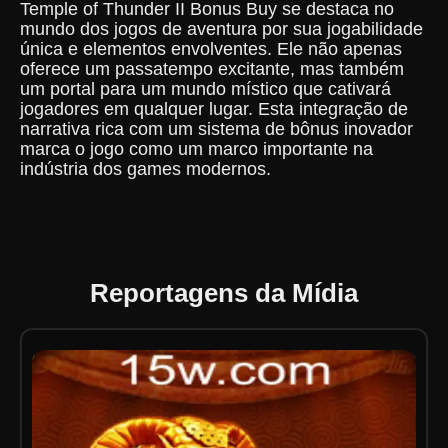
Temple of Thunder II Bonus Buy se destaca no
mundo dos jogos de aventura por sua jogabilidade
única e elementos envolventes. Ele não apenas
oferece um passatempo excitante, mas também
um portal para um mundo místico que cativará
jogadores em qualquer lugar. Esta integração de
narrativa rica com um sistema de bônus inovador
marca o jogo como um marco importante na
indústria dos games modernos.
Reportagens da Mídia