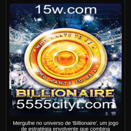
Mergulhe no universo de 'Billionaire', um jogo
de estratégia envolvente que combina