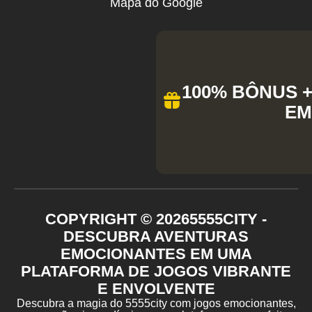
Mapa do Google
100% BÔNUS + 
EM
COPYRIGHT ©
2026
5555CITY -
DESCUBRA AVENTURAS
EMOCIONANTES EM UMA
PLATAFORMA DE JOGOS VIBRANTE
E ENVOLVENTE
Descubra a magia do 5555city com jogos emocionantes,