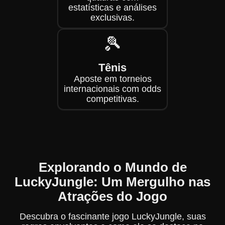
estatísticas e análises
exclusivas.
🎾
Tênis
Aposte em torneios
internacionais com odds
competitivas.
Explorando o Mundo de
LuckyJungle: Um Mergulho nas
Atrações do Jogo
Descubra o fascinante jogo LuckyJungle, suas