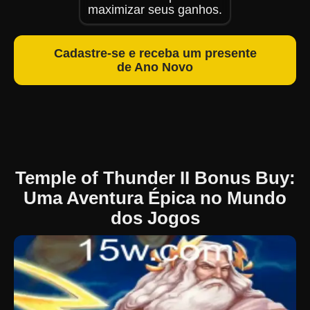
maximizar seus ganhos.
Cadastre-se e receba um presente
de Ano Novo
Temple of Thunder II Bonus Buy:
Uma Aventura Épica no Mundo
dos Jogos