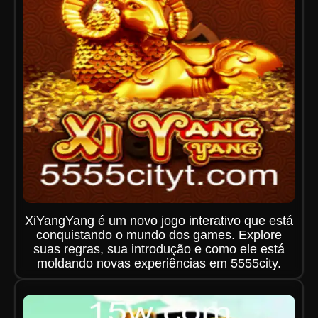
XiYangYang é um novo jogo interativo que está
conquistando o mundo dos games. Explore
suas regras, sua introdução e como ele está
moldando novas experiências em 5555city.