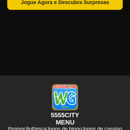
Jogue Agora e Descubra Surpresas
5555CITY
MENU
Promoção
Pesca
Jogos de bingo
Jogos de cassino