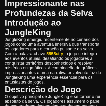
Impressionante nas
Profundezas da Selva
Introdução ao
JungleKing
JungleKing emergiu recentemente no cenário dos
jogos como uma aventura imersiva que transporta
os jogadores para o coração pulsante da selva.
Com a palavra-chave
5555city
, o jogo se integra
aos eventos atuais, desafiando os jogadores a
conquistar territórios desconhecidos e resolver
mistérios enigmáticos. A combinação de gráficos
impressionantes e uma narrativa envolvente faz de
JungleKing uma experiência essencial para os
entusiastas de jogos.
Descrição do Jogo
O objetivo principal de JungleKing é se tornar o rei
absoluto da selva. Os jogadores assumem o papel