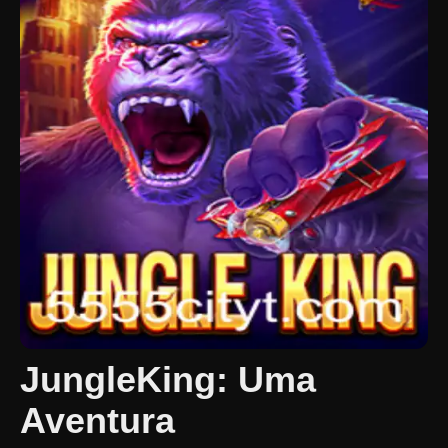
JungleKing: Uma
Aventura