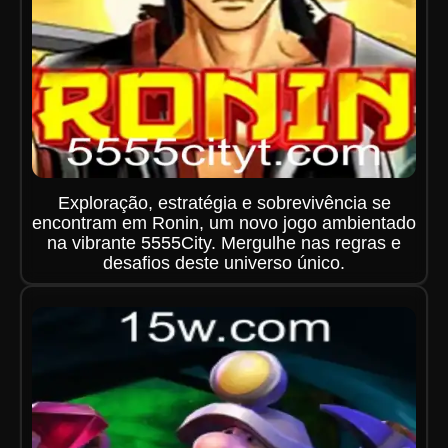
Exploração, estratégia e sobrevivência se
encontram em Ronin, um novo jogo ambientado
na vibrante 5555City. Mergulhe nas regras e
desafios deste universo único.