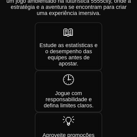
um jogo ambientado na futurística 5555city, onde a
estratégia e a aventura se encontram para criar
uma experiência imersiva.
📖
Estude as estatísticas e
o desempenho das
equipes antes de
apostar.
🕒
Jogue com
responsabilidade e
defina limites claros.
💡
Aproveite promoções