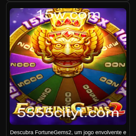
Descubra FortuneGems2, um jogo envolvente e