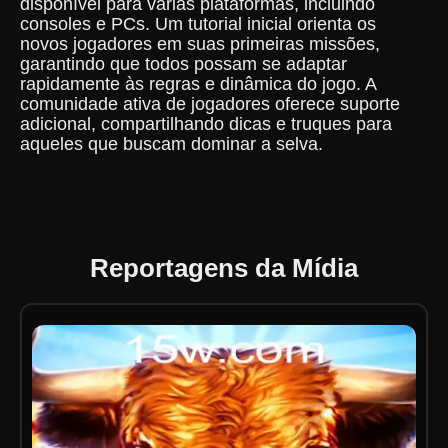
disponível para várias plataformas, incluindo
consoles e PCs. Um tutorial inicial orienta os
novos jogadores em suas primeiras missões,
garantindo que todos possam se adaptar
rapidamente às regras e dinâmica do jogo. A
comunidade ativa de jogadores oferece suporte
adicional, compartilhando dicas e truques para
aqueles que buscam dominar a selva.
Reportagens da Mídia