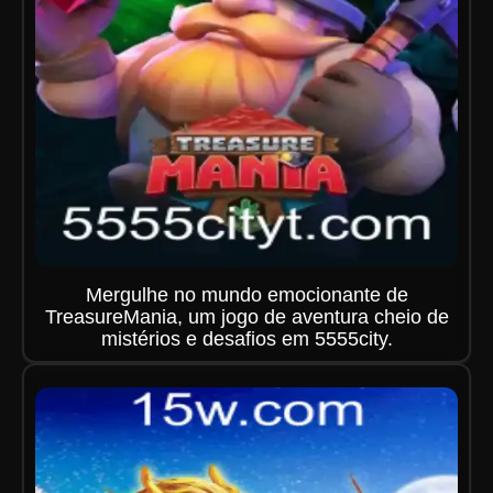
Mergulhe no mundo emocionante de
TreasureMania, um jogo de aventura cheio de
mistérios e desafios em 5555city.