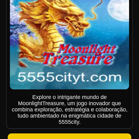
Explore o intrigante mundo de
MoonlightTreasure, um jogo inovador que
combina exploração, estratégia e colaboração,
tudo ambientado na enigmática cidade de
5555city.