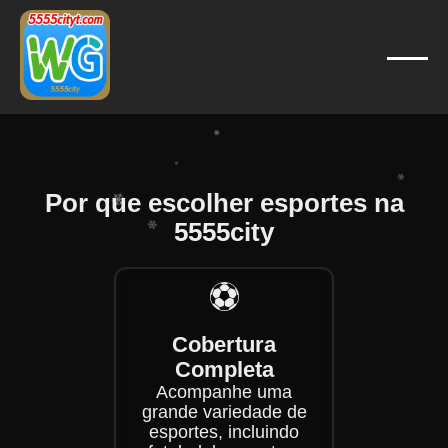
❄
❄
❄
❄
❄
❄
❄
Por que escolher esportes na
5555city
❄
❄
❄
⚽
❄
❄
Cobertura
Completa
Acompanhe uma
grande variedade de
esportes, incluindo