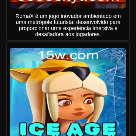
RomaX é um jogo inovador ambientado em
uma metrópole futurista, desenvolvido para
proporcionar uma experiência imersiva e
desafiadora aos jogadores.