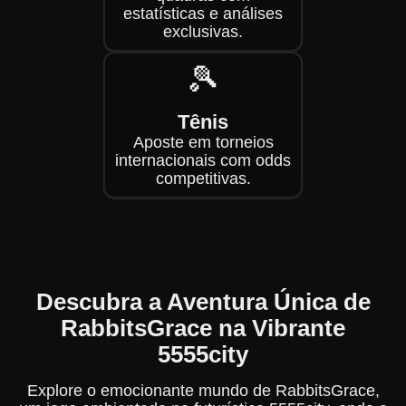
estatísticas e análises
exclusivas.
🎾
Tênis
Aposte em torneios
internacionais com odds
competitivas.
Descubra a Aventura Única de
RabbitsGrace na Vibrante
5555city
Explore o emocionante mundo de RabbitsGrace,