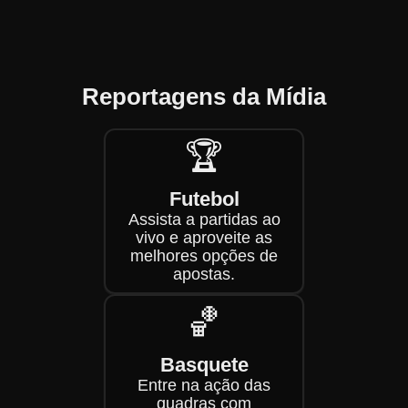
Reportagens da Mídia
🏆
Futebol
Assista a partidas ao
vivo e aproveite as
melhores opções de
apostas.
🏀
Basquete
Entre na ação das
quadras com