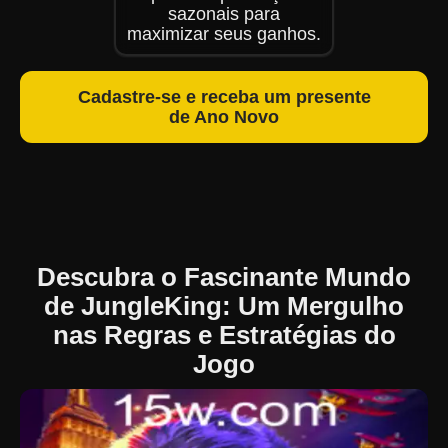
sazonais para
maximizar seus ganhos.
Cadastre-se e receba um presente
de Ano Novo
Descubra o Fascinante Mundo
de JungleKing: Um Mergulho
nas Regras e Estratégias do
Jogo