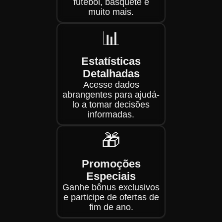
futebol, basquete e
muito mais.
📊
Estatísticas
Detalhadas
Acesse dados
abrangentes para ajudá-
lo a tomar decisões
informadas.
🎁
Promoções
Especiais
Ganhe bônus exclusivos
e participe de ofertas de
fim de ano.