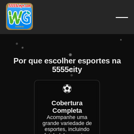
❄
❄
❄
❄
❄
❄
❄
Por que escolher esportes na
❄
❄
❄
5555city
❄
⚽
❄
❄
Cobertura
Completa
Acompanhe uma
grande variedade de
esportes, incluindo