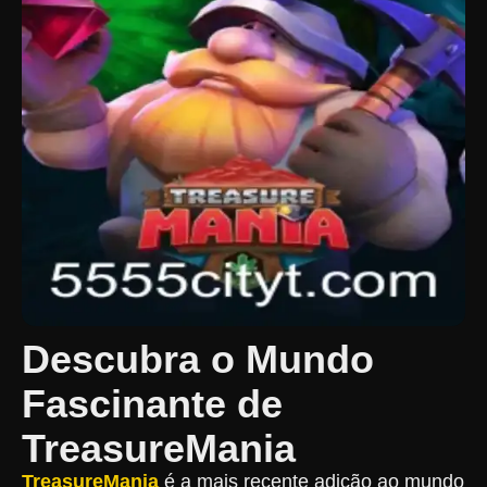
Descubra o Mundo
Fascinante de
TreasureMania
TreasureMania
é a mais recente adição ao mundo