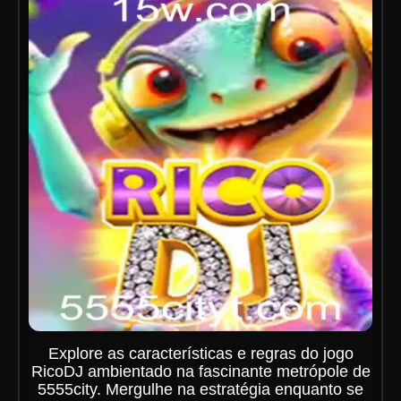
Explore as características e regras do jogo
RicoDJ ambientado na fascinante metrópole de
5555city. Mergulhe na estratégia enquanto se