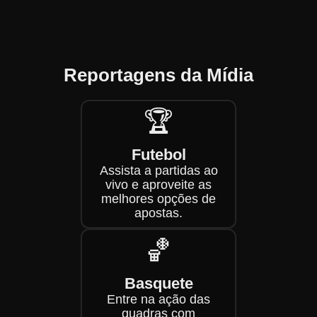
Reportagens da Mídia
🏆
Futebol
Assista a partidas ao
vivo e aproveite as
melhores opções de
apostas.
🏀
Basquete
Entre na ação das
quadras com