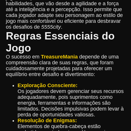
habilidades, que vão desde a agilidade e a força
até a inteligência e a percepção. Isso permite que
cada jogador adapte seu personagem ao estilo de
jogo mais confortável ou eficiente para desbravar
os desafios de
5555city
.
Regras Essenciais do
Jogo
O sucesso em
TreasureMania
depende de uma
compreensão clara de suas regras, que foram
cuidadosamente projetadas para oferecer um
equilíbrio entre desafio e divertimento:
Exploração Consciente:
Os jogadores devem gerenciar seus recursos
adequadamente, pois suprimentos como
energia, ferramentas e informações são
limitados. Decisões impulsivas podem levar à
perda de oportunidades valiosas.
Resolução de Enigmas:
Elementos de quebra-cabeça estão