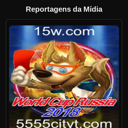
Reportagens da Mídia