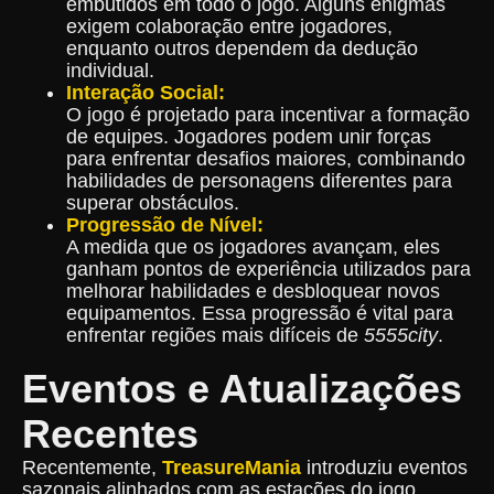
embutidos em todo o jogo. Alguns enigmas
exigem colaboração entre jogadores,
enquanto outros dependem da dedução
individual.
Interação Social:
O jogo é projetado para incentivar a formação
de equipes. Jogadores podem unir forças
para enfrentar desafios maiores, combinando
habilidades de personagens diferentes para
superar obstáculos.
Progressão de Nível:
A medida que os jogadores avançam, eles
ganham pontos de experiência utilizados para
melhorar habilidades e desbloquear novos
equipamentos. Essa progressão é vital para
enfrentar regiões mais difíceis de
5555city
.
Eventos e Atualizações
Recentes
Recentemente,
TreasureMania
introduziu eventos
sazonais alinhados com as estações do jogo,