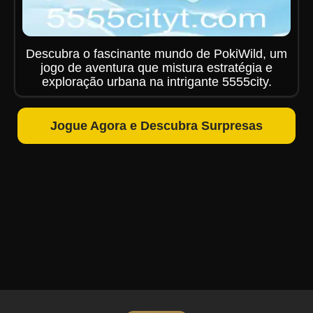
Descubra o fascinante mundo de PokiWild, um
jogo de aventura que mistura estratégia e
exploração urbana na intrigante 5555city.
Jogue Agora e Descubra Surpresas