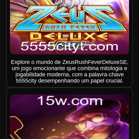
Explore o mundo de ZeusRushFeverDeluxeSE,
um jogo emocionante que combina mitologia e
jogabilidade moderna, com a palavra-chave
5555city desempenhando um papel crucial.