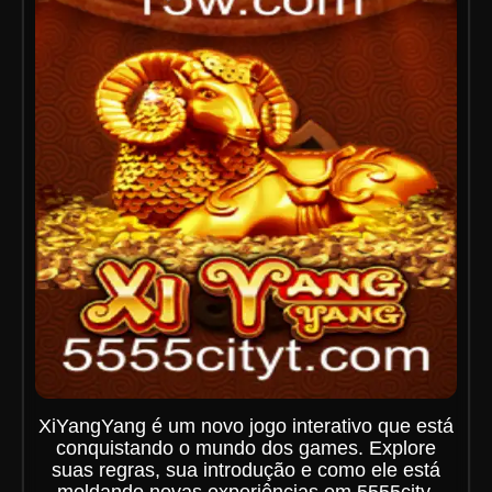
XiYangYang é um novo jogo interativo que está
conquistando o mundo dos games. Explore
suas regras, sua introdução e como ele está