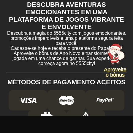
DESCUBRA AVENTURAS
EMOCIONANTES EM UMA
PLATAFORMA DE JOGOS VIBRANTE
E ENVOLVENTE
Descubra a magia do 5555city com jogos emocionantes,
promoções imperdíveis e uma plataforma segura feita
para você.
Cadastre-se hoje e receba o presente do Papai Noel!
Aproveite o bônus de Ano Novo e transforme cada
jogada em uma chance de ganhar. Sua experiência
começa agora no 5555city!
Aproveite
o bônus
MÉTODOS DE PAGAMENTO ACEITOS