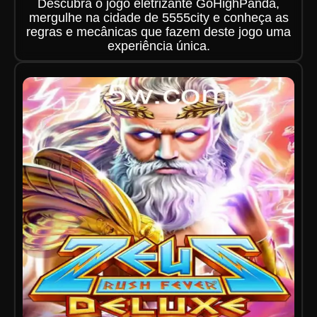
Descubra o jogo eletrizante GoHighPanda,
mergulhe na cidade de 5555city e conheça as
regras e mecânicas que fazem deste jogo uma
experiência única.