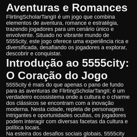
Aventuras e Romances
FlirtingScholarTangII é um jogo que combina
elementos de aventura, romance e estratégia,
trazendo jogadores para um cenário único e
envolvente. Situado no vibrante mundo de
5555city, este jogo oferece uma experiência rica e
diversificada, desafiando os jogadores a explorar,
descobrir e conquistar.
Introdução ao 5555city:
O Coração do Jogo
5555city é mais do que apenas o pano de fundo
para as aventuras de FlirtingScholarTangII; é um
verdadeiro ecossistema onde a cultura e o charme
dos clássicos se encontram com a inovação
moderna. Nesta cidade, repleta de personagens
intrigantes e oportunidades ocultas, os jogadores
podem interagir com diversas facetas da cultura e
política locais.
Na esteira dos desafios sociais globais, 5555city