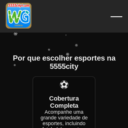
❄
❄
❄
❄
❄
❄
❄
Por que escolher esportes na
❄
5555city
❄
❄
❄
⚽
❄
Cobertura
Completa
Acompanhe uma
grande variedade de
esportes, incluindo