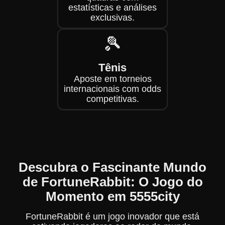
estatísticas e análises
exclusivas.
🎾
Tênis
Aposte em torneios
internacionais com odds
competitivas.
Descubra o Fascinante Mundo
de FortuneRabbit: O Jogo do
Momento em 5555city
FortuneRabbit é um jogo inovador que está