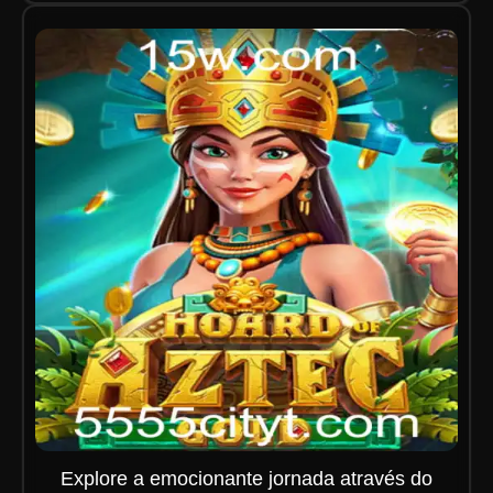
Explore a emocionante jornada através do